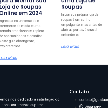
para Montar sua
uma Loja de
Loja de Roupas
Roupas
Online em 2024
Iniciar sua própria loja de
roupas é um sonho
Ingressar no universo do e-
empolgante, mas antes de
commerce de moda é uma
abrir as portas, é crucial
jornada emocionante, repleta
entender os
de oportunidades e desafios.
Neste guia abrangente,
Leia Mais
exploraremos
Leia Mais
Contato
emos nos dedicado à satisfação do
contato@gestaod
o constantemente superar
Whatsapp