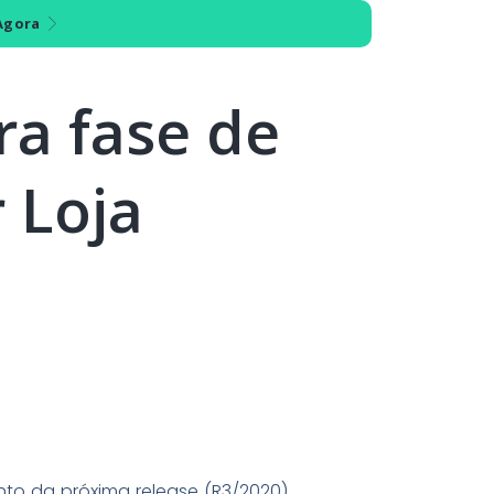
Agora
ra fase de
 Loja
unto da próxima release (R3/2020)