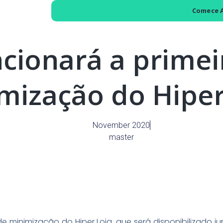
o
Comece 
ionará a primei
mização do Hiper
November 2020
master
e minimização do Hiper Loja, que será disponibilizado j