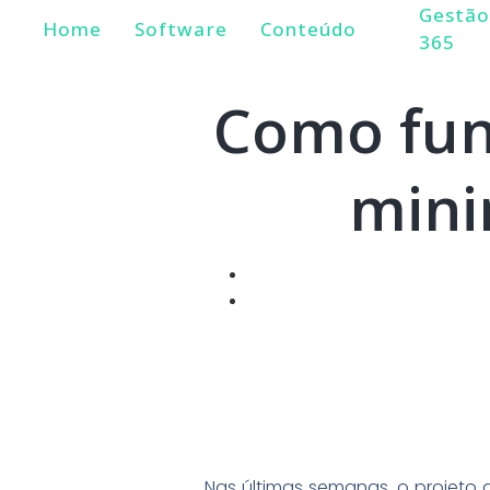
Gestã
Home
Software
Conteúdo
365
Como func
mini
Nas últimas semanas, o projeto d