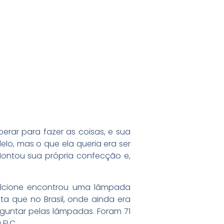
rar para fazer as coisas, e sua
o, mas o que ela queria era ser
Montou sua própria confecção e,
Alcione encontrou uma lâmpada
ta que no Brasil, onde ainda era
erguntar pelas lâmpadas. Foram 71
 FLC.