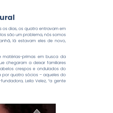
tural
 os dias, os quatro entravam em
belos são um problema, nós somos
manhã, lá estavam eles de novo,
 e matérias-primas em busca da
ue chegaram a deixar familiares
m cabelos crespos e ondulados do
da por quatro sócios – aqueles do
undadora, Leila Velez, “a gente