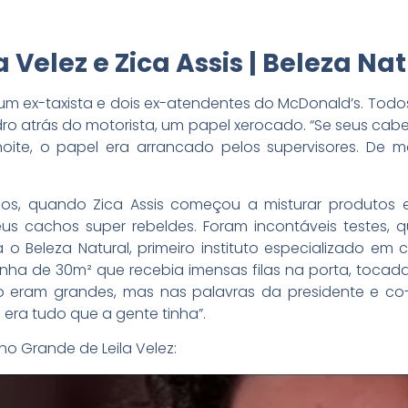
a Velez e Zica Assis | Beleza Na
 ex-taxista e dois ex-atendentes do McDonald’s. Todos
idro atrás do motorista, um papel xerocado. “Se seus ca
 noite, o papel era arrancado pelos supervisores. De 
nos, quando Zica Assis começou a misturar produtos
eus cachos super rebeldes. Foram incontáveis testes, q
a o Beleza Natural, primeiro instituto especializado e
linha de 30m² que recebia imensas filas na porta, toca
do eram grandes, mas nas palavras da presidente e co-f
era tudo que a gente tinha”.
o Grande de Leila Velez: