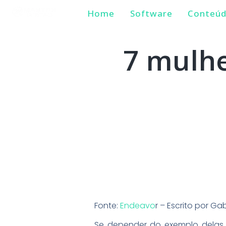
Home
Software
Conteú
7 mulh
Fonte:
Endeavo
r – Escrito por Ga
Se depender do exemplo delas