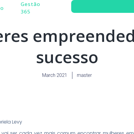
Gestão
do
365
eres empreended
sucesso
March 2021
master
briela Levy
, vai ser cada vez mais comum encontrar mulheres e