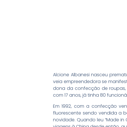
Alcione Albanesi nasceu premat
veia empreendedora se manifest
dona da confecção de roupas, p
com 17 anos, já tinha 80 funcionár
Em 1992, com a confecção ven
fluorescente sendo vendida a ba
novidade. Quando leu “Made in Ch
viagens à China desde então, qu