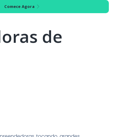
Comece Agora
oras de
mpreendedoras tocando grandes