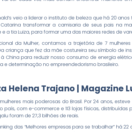
s veio a liderar o instituto de beleza que há 20 anos f
ta Catarina transformar a camisaria de seus pais na ma
a tia Luiza, para formar uma das maiores redes de var
onal da Mulher, contamos a trajetória de 7 mulheres
Da criança que fez da mãe costureira seu símbolo de in
 à China para reduzir nosso consumo de energia elétri
ça e determinação no empreendedorismo brasileiro.
za Helena Trajano | Magazine L
mulheres mais poderosas do Brasil. Por 24 anos, esteve
país, com e-commerce e 113 lojas físicas, distribuídas p
lu foram de 27,3 bilhões de reais.
nking das “Melhores empresas para se trabalhar” há 22 