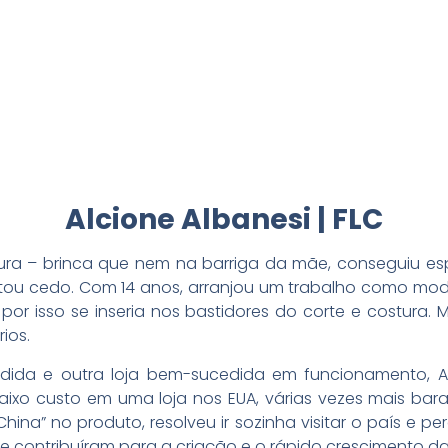
Alcione Albanesi | FLC
ura – brinca que nem na barriga da mãe, conseguiu espe
ou cedo. Com 14 anos, arranjou um trabalho como model
or isso se inseria nos bastidores do corte e costura. 
ios.
dida e outra loja bem-sucedida em funcionamento, 
ixo custo em uma loja nos EUA, várias vezes mais bara
ina” no produto, resolveu ir sozinha visitar o país e p
e contribuíram para a criação e o rápido crescimento da