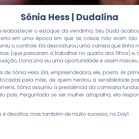
Sônia Hess | Dudalina
a reabastecer o estoque da vendinha, Seu Duda acab
 certo em uma época em que as coisas não eram tão a
miu o controle. Ela descosturou uma camisa que tinha
eiras (que passaram a trabalhar no quarto dos filhos) e, 
uação, Dona Lina viu uma oportunidade e assim nasceu a
 de Sônia Hess. Ela, empreendedora, ele, poeta. As prim
 tocadas pela mãe, de quem herdou a sensibilidade pa
omens, Sônia assumiu a presidência da camisaria fundad
o país. Perguntada se ser mulher atrapalha, ela respo
es e desafios, mas também de muito sucesso, no Day1: