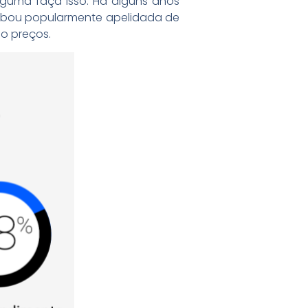
guma faça isso. Há alguns anos
cabou popularmente apelidada de
do preços.