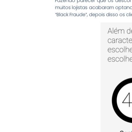
Fazendo parecer que os descon
muitos lojistas acabaram optan
“Black Fraude”, depois disso os 