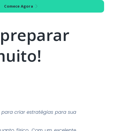
Comece Agora
 preparar
muito!
 para criar estratégias para sua
quanto físico. Com um excelente