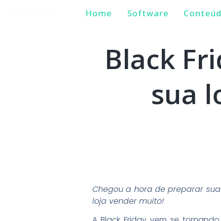
Home
Software
Conteú
Black Fr
sua l
Chegou a hora de preparar sua l
loja vender muito!
A Black Friday vem se tornando