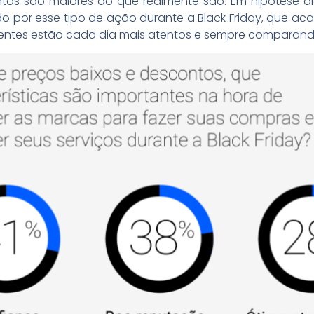
tos são maiores do que realmente são. Em hipótese al
do por esse tipo de ação durante a Black Friday, que a
clientes estão cada dia mais atentos e sempre comparan