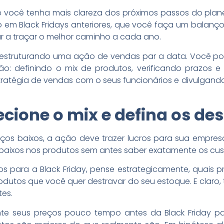
ue você tenha mais clareza dos próximos passos do pla
 em Black Fridays anteriores, que você faça um balanço 
dar a traçar o melhor caminho a cada ano.
ez estruturando uma ação de vendas par a data. Você 
ção: definindo o mix de produtos, verificando prazos e
tratégia de vendas com o seus funcionários e divulgand
lecione o mix e defina os de
os baixos, a ação deve trazer lucros para sua empresa.
aixos nos produtos sem antes saber exatamente os cus
os para a Black Friday, pense estrategicamente, quais 
dutos que você quer destravar do seu estoque. E claro
es.
nte seus preços pouco tempo antes da Black Friday pa